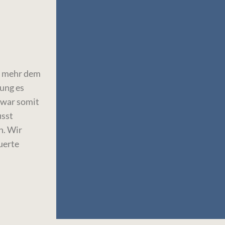
ht mehr dem
ung es
 war somit
usst
n. Wir
uerte